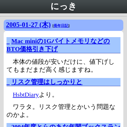
にっき
2005-01-27 (木)
[
長年日記
]
_
Mac miniの1Gバイトメモリなどの
BTO価格引き下げ
本体の値段が安いだけに、値下げし
てもまだまだ高く感じますね。
_
リスク管理はしっかりと
HsbtDiary
より。
ワラタ。リスク管理とかいう問題な
のかよ。
_
2004年度とらのあな年間ブックスラン