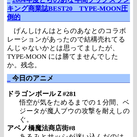
キング商業誌BEST20 TYPE-MOON圧
倒的
げんしけんはとらのあなとのコラボ
レーションがあったので結構売れてる
んじゃないかとは思ってましたが、
TYPE-MOON には勝てませんでした
か。残念。
_
今日のアニメ
ドラゴンボールＺ#281
悟空が気をためるまでの１分間、ベ
ジータが魔人ブウの攻撃を耐えしの
ぐ。
アベノ橋魔法商店街#8
あるみとサッシが迷い込んだのは、