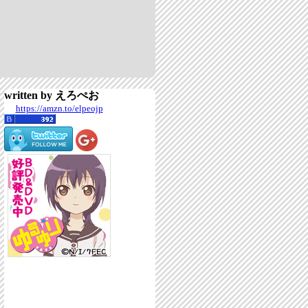
written by えろぺお
https://amzn.to/elpeojp