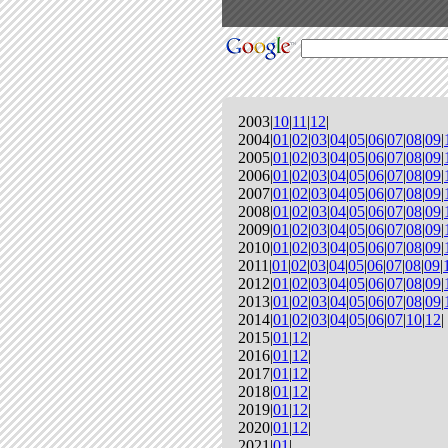
2003|
10
|
11
|
12
|
2004|
01
|
02
|
03
|
04
|
05
|
06
|
07
|
08
|
09
|
2005|
01
|
02
|
03
|
04
|
05
|
06
|
07
|
08
|
09
|
2006|
01
|
02
|
03
|
04
|
05
|
06
|
07
|
08
|
09
|
2007|
01
|
02
|
03
|
04
|
05
|
06
|
07
|
08
|
09
|
2008|
01
|
02
|
03
|
04
|
05
|
06
|
07
|
08
|
09
|
2009|
01
|
02
|
03
|
04
|
05
|
06
|
07
|
08
|
09
|
2010|
01
|
02
|
03
|
04
|
05
|
06
|
07
|
08
|
09
|
2011|
01
|
02
|
03
|
04
|
05
|
06
|
07
|
08
|
09
|
2012|
01
|
02
|
03
|
04
|
05
|
06
|
07
|
08
|
09
|
2013|
01
|
02
|
03
|
04
|
05
|
06
|
07
|
08
|
09
|
2014|
01
|
02
|
03
|
04
|
05
|
06
|
07
|
10
|
12
|
2015|
01
|
12
|
2016|
01
|
12
|
2017|
01
|
12
|
2018|
01
|
12
|
2019|
01
|
12
|
2020|
01
|
12
|
2021|
01
|