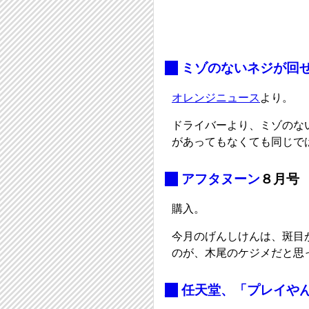
_
ミゾのないネジが回
オレンジニュース
より。
ドライバーより、ミゾのな
があってもなくても同じで
_
アフタヌーン
８月号
購入。
今月のげんしけんは、斑目
のが、木尾のケジメだと思
_
任天堂、「プレイや