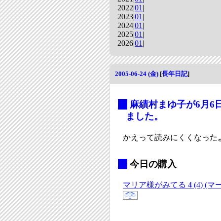
2022|
01
|
2023|
01
|
2024|
01
|
2025|
01
|
2026|
01
|
2005-06-24 (金)
[
長年日記
]
_
麻績村まゆ子が6月6
ました。
かえって読みにくくなった
_
今日の購入
マリア様がみてる 4 (4) (