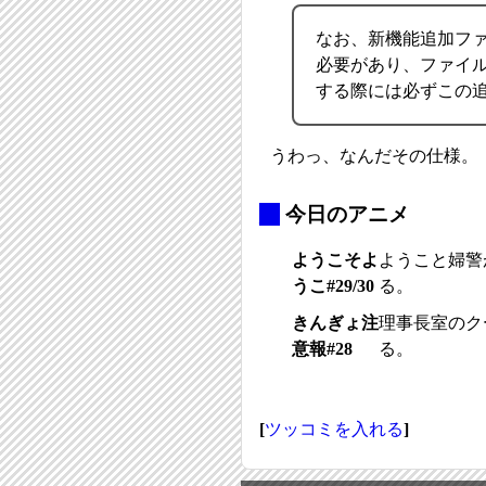
なお、新機能追加ファ
必要があり、ファイル
する際には必ずこの
うわっ、なんだその仕様。
_
今日のアニメ
ようこそよ
ようこと婦警
うこ#29/30
る。
きんぎょ注
理事長室のク
意報#28
る。
[
ツッコミを入れる
]