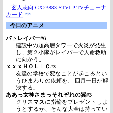
玄人志向 CX23883-STVLP TVチューナ
カード
_
今日のアニメ
パトレイバー#6
建設中の超高層タワーで火災が発生
し、第２小隊がレイバーで人命救助
に向かう。
ｘｘｘＨＯＬｉＣ#3
友達の学校で変なことが起こるとい
うひまわりの依頼を、 四月一日が解
決する。
ああっ女神さまっそれぞれの翼#3
クリスマスに指輪をプレゼントしよ
うとするが、そんな大金は持ってい