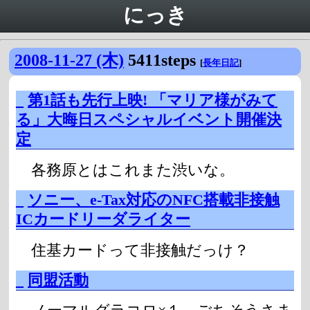
にっき
2008-11-27 (木)
5411steps
[
長年日記
]
_
第1話も先行上映! 「マリア様がみて
る」大晦日スペシャルイベント開催決
定
各務原とはこれまた渋いな。
_
ソニー、e-Tax対応のNFC搭載非接触
ICカードリーダライター
住基カードって非接触だっけ？
_
同盟活動