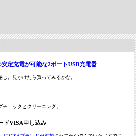
]
eの安定充電が可能な2ポートUSB充電器
感じ。見かけたら買ってみるかな。
グチェックとクリーニング。
ードVISA申し込み
ド」にVISAブランドが追加
されてから悩んでいた（すでに