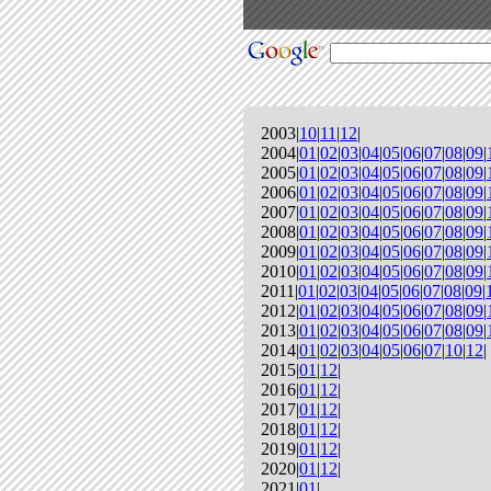
2003|
10
|
11
|
12
|
2004|
01
|
02
|
03
|
04
|
05
|
06
|
07
|
08
|
09
|
2005|
01
|
02
|
03
|
04
|
05
|
06
|
07
|
08
|
09
|
2006|
01
|
02
|
03
|
04
|
05
|
06
|
07
|
08
|
09
|
2007|
01
|
02
|
03
|
04
|
05
|
06
|
07
|
08
|
09
|
2008|
01
|
02
|
03
|
04
|
05
|
06
|
07
|
08
|
09
|
2009|
01
|
02
|
03
|
04
|
05
|
06
|
07
|
08
|
09
|
2010|
01
|
02
|
03
|
04
|
05
|
06
|
07
|
08
|
09
|
2011|
01
|
02
|
03
|
04
|
05
|
06
|
07
|
08
|
09
|
2012|
01
|
02
|
03
|
04
|
05
|
06
|
07
|
08
|
09
|
2013|
01
|
02
|
03
|
04
|
05
|
06
|
07
|
08
|
09
|
2014|
01
|
02
|
03
|
04
|
05
|
06
|
07
|
10
|
12
|
2015|
01
|
12
|
2016|
01
|
12
|
2017|
01
|
12
|
2018|
01
|
12
|
2019|
01
|
12
|
2020|
01
|
12
|
2021|
01
|