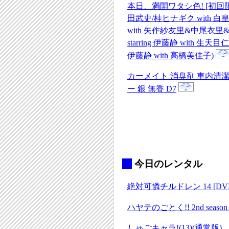
本日、満開ワタシ色! [初回
田武史/桂ヒナギク with 白皇
with 矢作紗友里&中尾衣里&
starring 伊藤静 with 生天目
伊藤静 with 高橋美佳子)
カーメイト 消臭剤 車内清
ー 銀 無香 D7
_
今日のレンタル
絶対可憐チルドレン 14 [DV
ハヤテのごとく!! 2nd season 
しゅごキャラ!(13)(通常版)