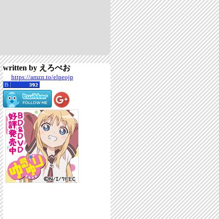
written by えろぺお
https://amzn.to/elpeojp