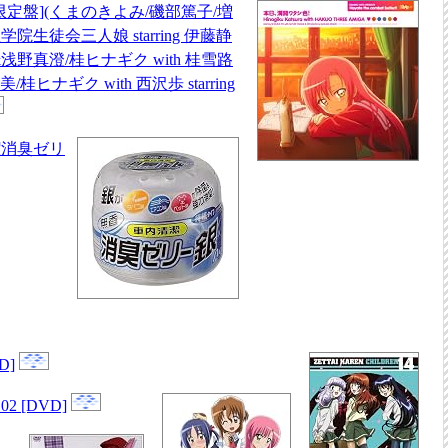
限定盤](くまのきよみ/磯部篤子/増
学院生徒会三人娘 starring 伊藤静
浅野真澄/桂ヒナギク with 桂雪路
仁美/桂ヒナギク with 西沢歩 starring
潔消臭ゼリ
D]
02 [DVD]