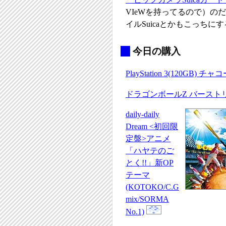
VIeWを持ってるので）
イルSuicaとかもこっちに
_
今日の購入
PlayStation 3(120GB)
ドラゴンボールZ バースト
daily-daily
Dream <初回限
定盤>アニメ
「ハヤテのご
とく!!」新OP
テーマ
(KOTOKO/C.G
mix/SORMA
No.1)