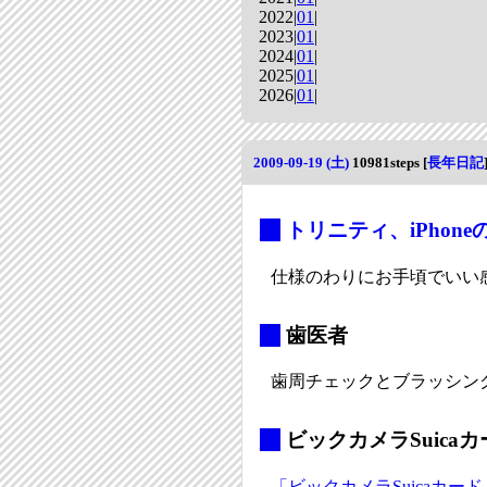
2022|
01
|
2023|
01
|
2024|
01
|
2025|
01
|
2026|
01
|
2009-09-19 (土)
10981steps
[
長年日記
_
トリニティ、iPhon
仕様のわりにお手頃でいい
_
歯医者
歯周チェックとブラッシン
_
ビックカメラSuicaカ
「ビックカメラSuicaカー