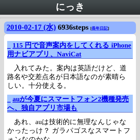
にっき
2010-02-17 (水)
6936steps
[
長年日記
]
_
115 円で音声案内をしてくれる iPhone
用ナビアプリ、NaviCat
入れてみた。案内は英語だけど、道
路名や交差点名が日本語なのが素晴ら
しい。十分使える。
_
auが今夏にスマートフォン2機種発売
へ、独自アプリ市場も
あれ、auは技術的に無理なんじゃな
かったっけ？ ガラパゴスなスマートフ
ォンなのかな。