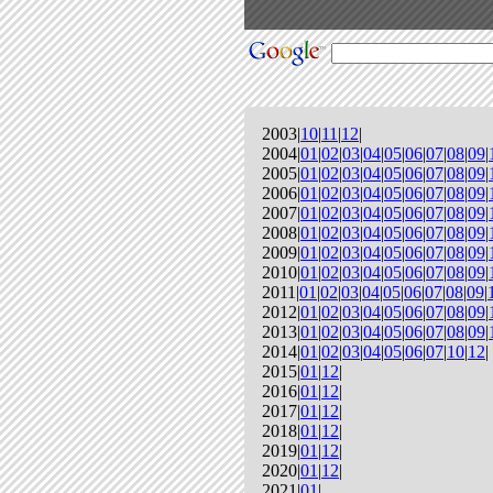
2003|
10
|
11
|
12
|
2004|
01
|
02
|
03
|
04
|
05
|
06
|
07
|
08
|
09
|
2005|
01
|
02
|
03
|
04
|
05
|
06
|
07
|
08
|
09
|
2006|
01
|
02
|
03
|
04
|
05
|
06
|
07
|
08
|
09
|
2007|
01
|
02
|
03
|
04
|
05
|
06
|
07
|
08
|
09
|
2008|
01
|
02
|
03
|
04
|
05
|
06
|
07
|
08
|
09
|
2009|
01
|
02
|
03
|
04
|
05
|
06
|
07
|
08
|
09
|
2010|
01
|
02
|
03
|
04
|
05
|
06
|
07
|
08
|
09
|
2011|
01
|
02
|
03
|
04
|
05
|
06
|
07
|
08
|
09
|
2012|
01
|
02
|
03
|
04
|
05
|
06
|
07
|
08
|
09
|
2013|
01
|
02
|
03
|
04
|
05
|
06
|
07
|
08
|
09
|
2014|
01
|
02
|
03
|
04
|
05
|
06
|
07
|
10
|
12
|
2015|
01
|
12
|
2016|
01
|
12
|
2017|
01
|
12
|
2018|
01
|
12
|
2019|
01
|
12
|
2020|
01
|
12
|
2021|
01
|