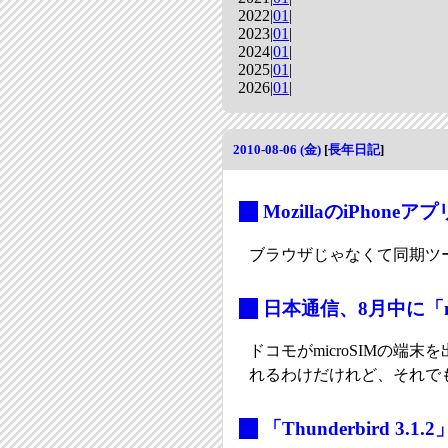
2022|
01
|
2023|
01
|
2024|
01
|
2025|
01
|
2026|
01
|
2010-08-06 (金)
[
長年日記
]
_
MozillaのiPhoneア
ブラウザじゃなくて同期ツ
_
日本通信、8月中に「m
ドコモがmicroSIMの端
れるわけだけれど、それで
_
「Thunderbird