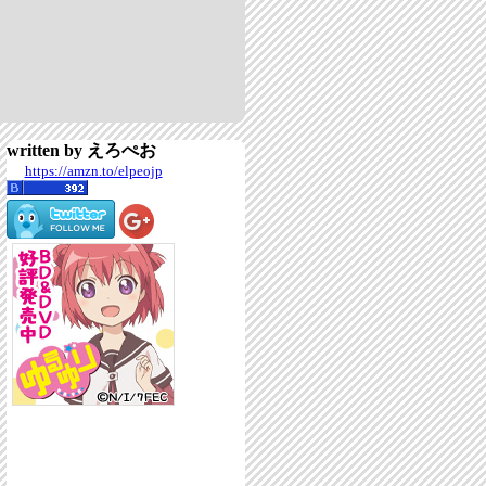
written by えろぺお
https://amzn.to/elpeojp