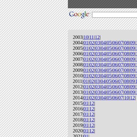
2003|
10
|
11
|
12
|
2004|
01
|
02
|
03
|
04
|
05
|
06
|
07
|
08
|
09
|
2005|
01
|
02
|
03
|
04
|
05
|
06
|
07
|
08
|
09
|
2006|
01
|
02
|
03
|
04
|
05
|
06
|
07
|
08
|
09
|
2007|
01
|
02
|
03
|
04
|
05
|
06
|
07
|
08
|
09
|
2008|
01
|
02
|
03
|
04
|
05
|
06
|
07
|
08
|
09
|
2009|
01
|
02
|
03
|
04
|
05
|
06
|
07
|
08
|
09
|
2010|
01
|
02
|
03
|
04
|
05
|
06
|
07
|
08
|
09
|
2011|
01
|
02
|
03
|
04
|
05
|
06
|
07
|
08
|
09
|
2012|
01
|
02
|
03
|
04
|
05
|
06
|
07
|
08
|
09
|
2013|
01
|
02
|
03
|
04
|
05
|
06
|
07
|
08
|
09
|
2014|
01
|
02
|
03
|
04
|
05
|
06
|
07
|
10
|
12
|
2015|
01
|
12
|
2016|
01
|
12
|
2017|
01
|
12
|
2018|
01
|
12
|
2019|
01
|
12
|
2020|
01
|
12
|
2021|
01
|