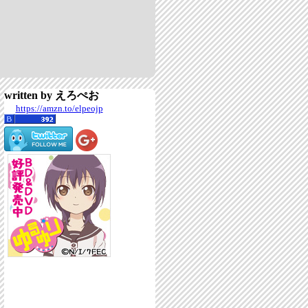
written by えろぺお
https://amzn.to/elpeojp