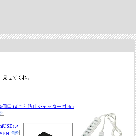
。見せてくれ。
ン 6個口 ほこり防止シャッター付 3m
niUSB(メ
5BN