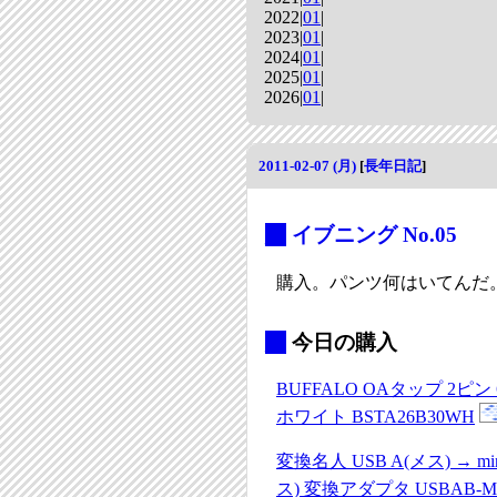
2022|
01
|
2023|
01
|
2024|
01
|
2025|
01
|
2026|
01
|
2011-02-07 (月)
[
長年日記
]
_
イブニング No.05
購入。パンツ何はいてんだ
_
今日の購入
BUFFALO OAタップ 2ピ
ホワイト BSTA26B30WH
変換名人 USB A(メス) → mi
ス) 変換アダプタ USBAB-M