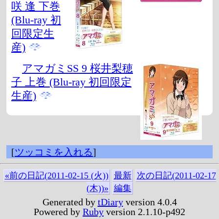
咲 逢 下巻
(Blu-ray 初
回限定生
産)
アマガミSS 9 桜井梨穂
子 上巻 (Blu-ray 初回限定
生産)
[
ツッコミを入れる
]
«前の日記(2011-02-15 (火))
最新
次の日記(2011-02-17
(木))»
編集
Generated by
tDiary
version 4.0.4
Powered by
Ruby
version 2.1.10-p492