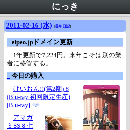
にっき
2011-02-16 (水)
[
長年日記
]
_
elpeo.jpドメイン更新
1年更新で7,224円。来年こそは別の業
者に移管する。
_
今日の購入
けいおん!!(第2期) 8
(Blu-ray 初回限定生産)
[Blu-ray]
アマガ
ミSS 8 七