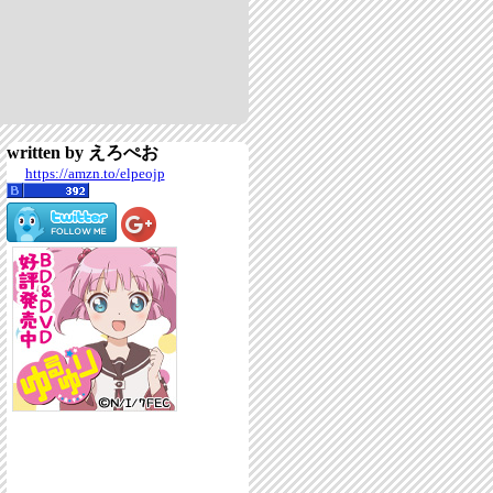
written by えろぺお
https://amzn.to/elpeojp