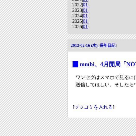
2022|
01
|
2023|
01
|
2024|
01
|
2025|
01
|
2026|
01
|
2012-02-16 (木)
[
長年日記
]
_
mmbi、4月開局「
ワンセグはスマホで見るに
送信してほしい。そしたら
[
ツッコミを入れる
]