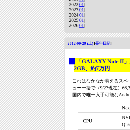
2022|
01
|
2023|
01
|
2024|
01
|
2025|
01
|
2026|
01
|
2012-09-29 (土)
[
長年日記
]
_
「GALAXY Note
2GB、約7万円
これはなかなか萌えるスペッ
ュー一括で（9/27現在）6
国内で唯一入手可能なAndro
Nex
NVI
CPU
Qua