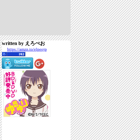
written by えろぺお
https://amzn.to/elpeojp