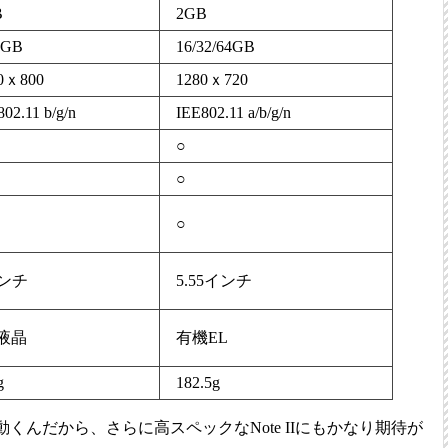
B
2GB
6GB
16/32/64GB
0ｘ800
1280ｘ720
02.11 b/g/n
IEE802.11 a/b/g/n
○
○
○
ンチ
5.55インチ
S液晶
有機EL
g
182.5g
ク動くんだから、さらに高スペックなNote IIにもかなり期待が