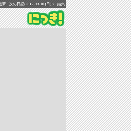
最新
次の日記(2012-09-30 (日))»
編集