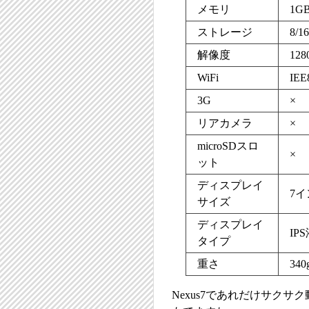
メモリ
1G
ストレージ
8/1
解像度
128
WiFi
IEE8
3G
×
リアカメラ
×
microSDスロ
×
ット
ディスプレイ
7イ
サイズ
ディスプレイ
IP
タイプ
重さ
340
Nexus7であれだけサクサ