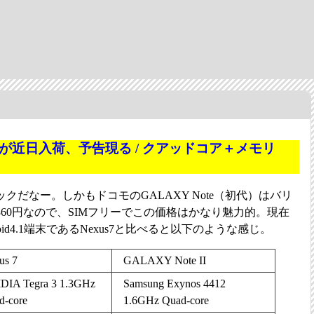
 II」が近日入荷、予告現る / クアッドコア＋メモリ
クだなー。しかもドコモのGALAXY Note（初代）はバリ
6,360円なので、SIMフリーでこの価格はかなり魅力的。現在
id4.1端末であるNexus7と比べると以下のような感じ。
us 7
GALAXY Note II
DIA Tegra 3 1.3GHz
Samsung Exynos 4412
d-core
1.6GHz Quad-core