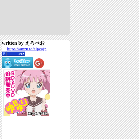
written by えろぺお
https://amzn.to/elpeojp