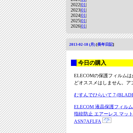
2022|
01
|
2023|
01
|
2024|
01
|
2025|
01
|
2026|
01
|
2013-02-18 (月)
[
長年日記
]
_
今日の購入
ELECOMの保護フィルム
どオススメはしません。ア
むすんでひらいて 7 (BLADE 
ELECOM 液晶保護フィルム Goo
指紋防止 エアーレス マット 
ASN7AFLFA