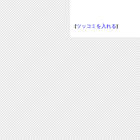
[
ツッコミを入れる
]