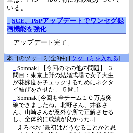
いる。
_
SCE、PSPアップデートでワンセグ録
画機能を強化
アップデート完了。
本日のツッコミ(全3件) [
ツッコミを入れる
]
_
Somnak
[【今回のその他の問題】 ３
問目：東京上野の結婚式場で女子大生
が花嫁度をチェックするためにネクタ
イ結びをさせた。 ５問..]
_
Somnak
[今回も全チーム１０万点突
破できましたね。北野さん、井森さ
ん、山崎さんが意外な所で正解させる
し、全体的に成績が良かった..]
_
えろぺお
[最初はどうなることかと思