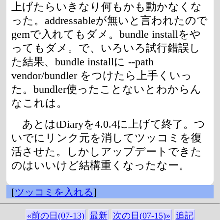
上げたらいきなり何もかも動かなくな
った。addressableが無いと言われたので
gemで入れてもダメ。bundle installをや
ってもダメ。で、いろいろ試行錯誤し
た結果、bundle installに --path
vendor/bundler をつけたら上手くいっ
た。bundler使ったことないとわからん
なこれは。
あとはtDiaryを4.0.4に上げて終了。つ
いでにリンク元を消してツッコミを復
活させた。しかしアップデートできた
のはいいけど結構重くなったなー。
[
ツッコミを入れる
]
«前の日(07-13)
最新
次の日(07-15)»
追記