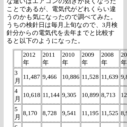
な違いはエアコンの効きが良くなった
ことであるが、電気代がどれくらい違
うのかも気になったので調べてみた。
うちの検針日は毎月上旬なので、3月検
針分からの電気代を去年までと比較す
ると以下のようになった。
2012
2011
2010
2009
2008
20
年
年
年
年
年
年
3
11,487
9,466
10,886
11,528
11,639
9,
月
4
10,618
11,144
9,305
10,899
8,713
12
月
5
8,170
8,728
9,541
11,195
11,525
8,
月