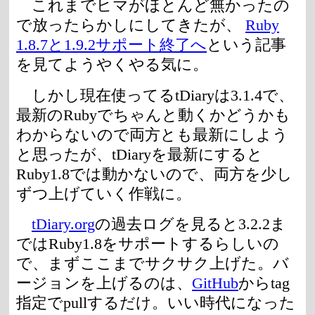
これまでヒマがほとんど無かったの
で放ったらかしにしてきたが、
Ruby
1.8.7と1.9.2サポート終了へ
という記事
を見てようやくやる気に。
しかし現在使ってるtDiaryは3.1.4で、
最新のRubyでちゃんと動くかどうかも
わからないので両方とも最新にしよう
と思ったが、tDiaryを最新にすると
Ruby1.8では動かないので、両方を少し
ずつ上げていく作戦に。
tDiary.org
の過去ログを見ると3.2.2ま
ではRuby1.8をサポートするらしいの
で、まずここまでサクサク上げた。バ
ージョンを上げるのは、
GitHub
からtag
指定でpullするだけ。いい時代になった