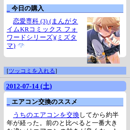
_
今日の購入
恋愛専科 (3) (まんがタ
イムKRコミックス フォ
ワードシリーズ)(ミズタ
マ)
[
ツッコミを入れる
]
2012-07-14 (土)
_
エアコン交換のススメ
うちのエアコンを交換
してから約半
年が経った。前のと比べると一番大き