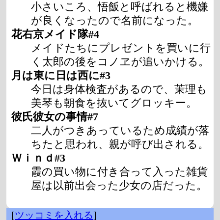
小さいころ、悟飯と呼ばれると機嫌
が良くなったので名前になった。
花右京メイド隊#4
メイドたちにプレゼントを買いに行
く太郎の後をコノヱが追いかける。
月は東に日は西に#3
今日は身体検査があるので、茉理も
美琴も朝食を抜いてグロッキー。
彼氏彼女の事情#7
二人がつきあっているため成績が落
ちたと思われ、親が呼び出される。
Ｗｉｎｄ#3
霞の買い物に付き合って入った雑貨
屋は以前出会った少女の店だった。
[
ツッコミを入れる
]