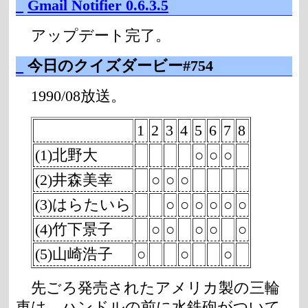
_
Gmail Notifier 0.6.3.5
アップデート完了。
_
今日のクイズダービー#754
1990/08放送。
1
2
3
4
5
6
7
8
(1)北野大
○
○
○
(2)井森美幸
○
○
○
(3)はらたいら
○
○
○
○
○
○
(4)竹下景子
○
○
○
○
○
(5)山崎浩子
○
○
○
先ごろ発売されたアメリカ製の三輪
車は、ハンドルの前に水鉄砲がついて