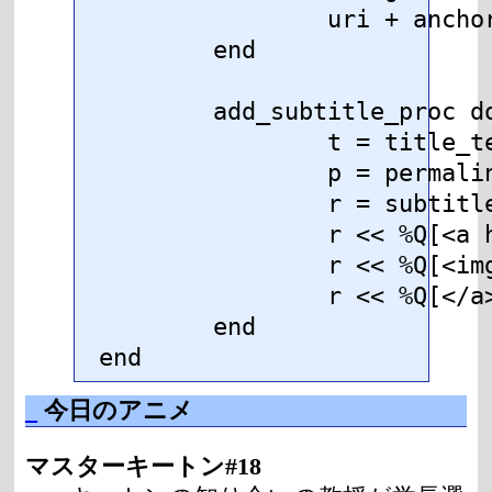
		uri + anchor( "#{ymd}p%02d" % index )

	end

	add_subtitle_proc do |date, index, subtitle|

		t = title_text( subtitle, "#{@conf.html_title} (#{date.strftime('%Y-%m-%d')})" )

		p = permalink( date, index )

		r = subtitle.dup

		r << %Q[<a href="http://b.hatena.ne.jp/add?mode=confirm&title=#{CGI::escape(t)}&url=#{CGI::escape(p)}">]

		r << %Q[<img src="http://b.hatena.ne.jp/images/append.gif" style="border: none;vertical-align: middle;" title="ブックマークを追加" alt="ブックマークを追加" width="16" height="12" />]

		r << %Q[</a>]

	end

end
_
今日のアニメ
マスターキートン#18