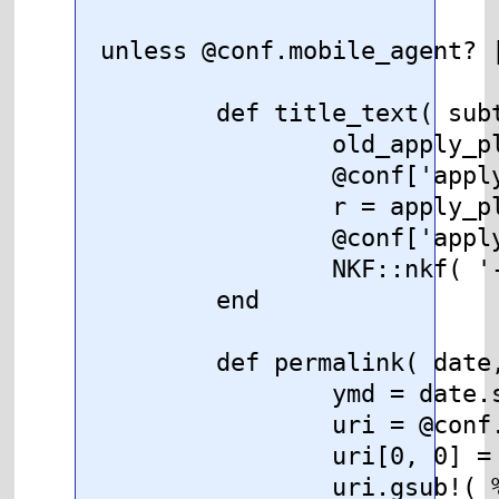
unless @conf.mobile_agent? 
	def title_text( subtitle, title )

		old_apply_plugin = @conf['apply_plugin']

		@conf['apply_plugin'] = true

		r = apply_plugin( subtitle.sub( @conf.section_anchor, '' ), true )

		@conf['apply_plugin'] = old_apply_plugin

		NKF::nkf( '-m0 -Ew', "#{r.strip} - #{title}" )

	end

	def permalink( date, index )

		ymd = date.strftime( "%Y%m%d" )

		uri = @conf.index.dup

		uri[0, 0] = @conf.base_url unless %r|^https?://|i =~ uri

		uri.gsub!( %r|/\./|, '/' )
