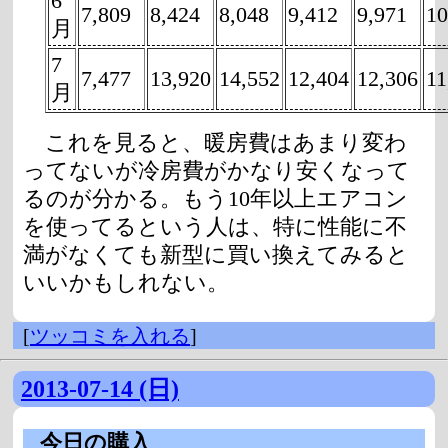
6
7,809
8,424
8,048
9,412
9,971
10
月
7
7,477
13,920
14,552
12,404
12,306
11
月
これを見ると、暖房費はあまり変わ
ってないが冷房費がかなり安くなって
るのが分かる。もう10年以上エアコン
を使ってるという人は、特に性能に不
満がなくても新型に買い換えてみると
いいかもしれない。
[
ツッコミを入れる
]
2013-07-14 (日)
_
今日の購入