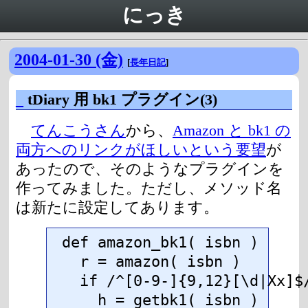
にっき
2004-01-30 (金)
[
長年日記
]
_
tDiary 用 bk1 プラグイン(3)
てんこうさん
から、
Amazon と bk1 の
両方へのリンクがほしいという要望
が
あったので、そのようなプラグインを
作ってみました。ただし、メソッド名
は新たに設定してあります。
def amazon_bk1( isbn )

  r = amazon( isbn )

  if /^[0-9-]{9,12}[\d|Xx]$/
    h = getbk1( isbn )
