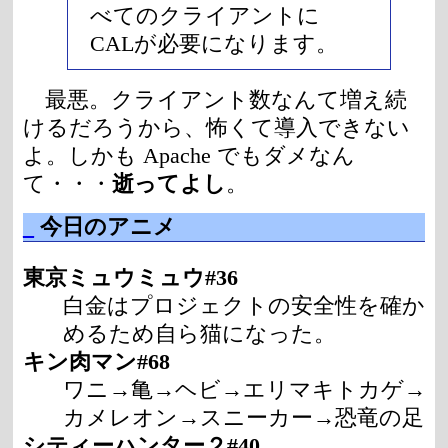
べてのクライアントに
CALが必要になります。
最悪。クライアント数なんて増え続
けるだろうから、怖くて導入できない
よ。しかも Apache でもダメなん
て・・・
逝ってよし
。
_
今日のアニメ
東京ミュウミュウ#36
白金はプロジェクトの安全性を確か
めるため自ら猫になった。
キン肉マン#68
ワニ→亀→ヘビ→エリマキトカゲ→
カメレオン→スニーカー→恐竜の足
シティーハンター２#40