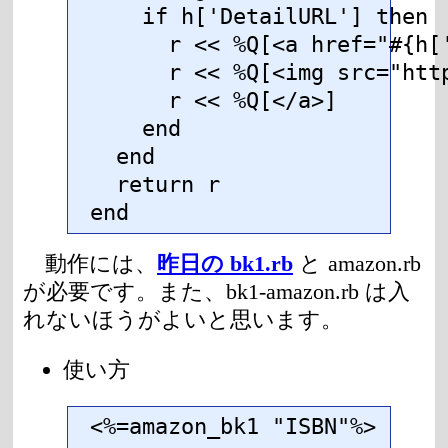
    if h['DetailURL'] then

      r << %Q[<a href="#{h['
      r << %Q[<img src="htt
      r << %Q[</a>]

    end

  end

  return r

end
動作には、
昨日の bk1.rb
と amazon.rb
が必要です。また、bk1-amazon.rb は入
れないほうがよいと思います。
使い方
<%=amazon_bk1 "ISBN"%>