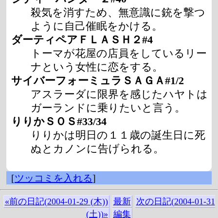
殺気を消すため、無意識に銃を撃つ
ように自己催眠をかける。
ダーティペアＦＬＡＳＨ２#4
トーマが花屋の店員をしているリー
ナという女性に恋をする。
サイバーフォーミュラＳＡＧＡ#1/2
アスラーダに限界を感じたハヤトは
ガーランドに乗りたいと言う。
りりかＳＯＳ#33/34
りりかは明日の１１歳の誕生日に死
ぬとカノンに告げられる。
[
ツッコミを入れる
]
«前の日記(2004-01-29 (木))
最新
次の日記(2004-01-31
(土))»
編集