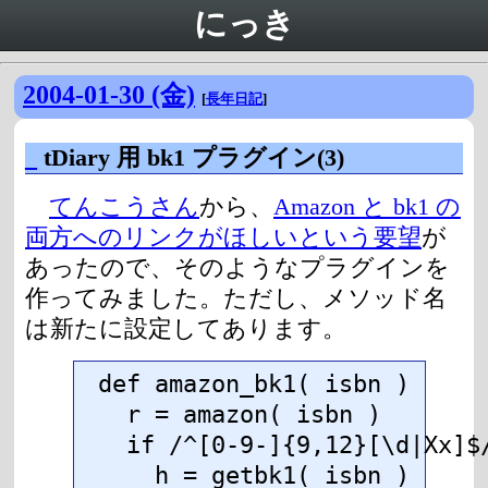
にっき
2004-01-30 (金)
[
長年日記
]
_
tDiary 用 bk1 プラグイン(3)
てんこうさん
から、
Amazon と bk1 の
両方へのリンクがほしいという要望
が
あったので、そのようなプラグインを
作ってみました。ただし、メソッド名
は新たに設定してあります。
def amazon_bk1( isbn )

  r = amazon( isbn )

  if /^[0-9-]{9,12}[\d|Xx]$/
    h = getbk1( isbn )
