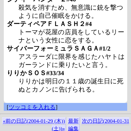
殺気を消すため、無意識に銃を撃つ
ように自己催眠をかける。
ダーティペアＦＬＡＳＨ２#4
トーマが花屋の店員をしているリー
ナという女性に恋をする。
サイバーフォーミュラＳＡＧＡ#1/2
アスラーダに限界を感じたハヤトは
ガーランドに乗りたいと言う。
りりかＳＯＳ#33/34
りりかは明日の１１歳の誕生日に死
ぬとカノンに告げられる。
[
ツッコミを入れる
]
«前の日記(2004-01-29 (木))
最新
次の日記(2004-01-31
(土))»
編集