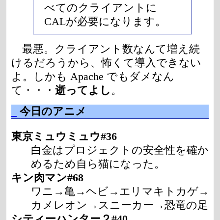
べてのクライアントに
CALが必要になります。
最悪。クライアント数なんて増え続
けるだろうから、怖くて導入できない
よ。しかも Apache でもダメなん
て・・・
逝ってよし
。
_
今日のアニメ
東京ミュウミュウ#36
白金はプロジェクトの安全性を確か
めるため自ら猫になった。
キン肉マン#68
ワニ→亀→ヘビ→エリマキトカゲ→
カメレオン→スニーカー→恐竜の足
シティーハンター２#40