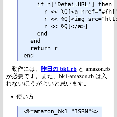
    if h['DetailURL'] then

      r << %Q[<a href="#{h['
      r << %Q[<img src="htt
      r << %Q[</a>]

    end

  end

  return r

end
動作には、
昨日の bk1.rb
と amazon.rb
が必要です。また、bk1-amazon.rb は入
れないほうがよいと思います。
使い方
<%=amazon_bk1 "ISBN"%>