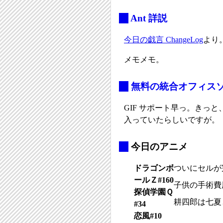
_
Ant 詳説
今日の戯言 ChangeLog
より
メモメモ。
_
無料の統合オフィスソフト
GIF サポート早っ。きっ
入っていたらしいですが。
_
今日のアニメ
ドラゴンボ
ついにセルが
ールＺ#160
子供の手術費
探偵学園Ｑ
耕四郎は七夏
#34
恋風#10