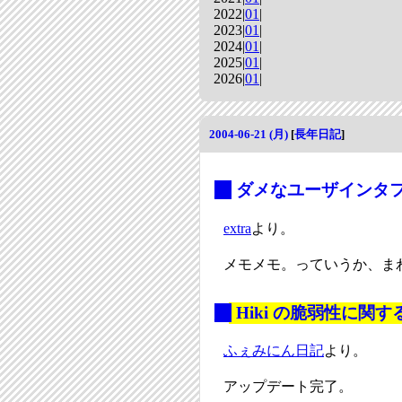
2022|
01
|
2023|
01
|
2024|
01
|
2025|
01
|
2026|
01
|
2004-06-21 (月)
[
長年日記
]
_
ダメなユーザインタ
extra
より。
メモメモ。っていうか、ま
_
Hiki の脆弱性に関
ふぇみにん日記
より。
アップデート完了。