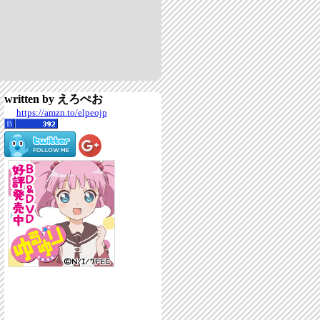
written by えろぺお
https://amzn.to/elpeojp