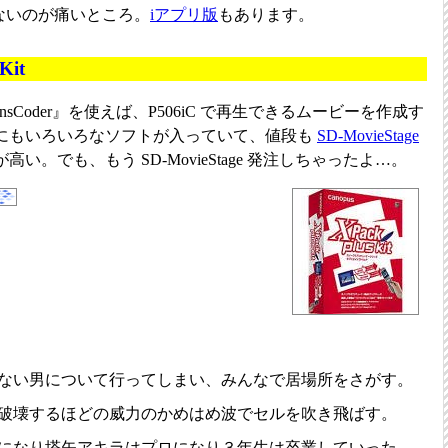
いないのが痛いところ。
iアプリ版
もあります。
Kit
nsCoder』を使えば、P506iC で再生できるムービーを作成す
にもいろいろなソフトが入っていて、値段も
SD-MovieStage
。でも、もう SD-MovieStage 発注しちゃったよ…。
ない男について行ってしまい、みんなで居場所をさがす。
破壊するほどの威力のかめはめ波でセルを吹き飛ばす。
になり塔矢アキラはプロになり３年生は卒業していった。