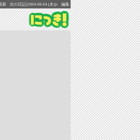
最新
次の日記(2004-08-04 (水))»
編集