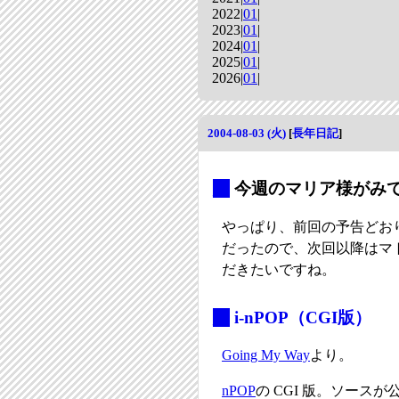
2022|
01
|
2023|
01
|
2024|
01
|
2025|
01
|
2026|
01
|
2004-08-03 (火)
[
長年日記
]
_
今週のマリア様がみ
やっぱり、前回の予告どお
だったので、次回以降はマ
だきたいですね。
_
i-nPOP（CGI版）
Going My Way
より。
nPOP
の CGI 版。ソー