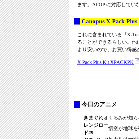
ます。APOP に対応して
_
Canopus X Pack Plus 
これに含まれている『X-Tra
ることができるらしい。他
より安いので、お買い得感が高い
X Pack Plus Kit XPACKPK
_
今日のアニメ
きまぐれオ
くるみが知ら
レンジロー
悟空が地球を
ド#9
ヒカルは一組