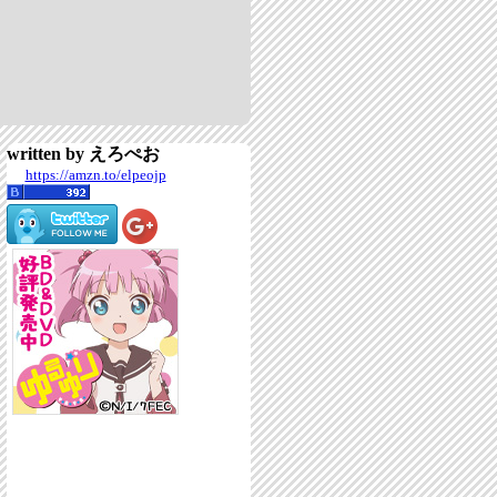
written by えろぺお
https://amzn.to/elpeojp