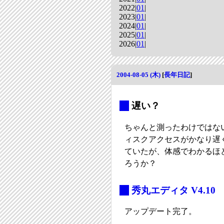
2022|
01
|
2023|
01
|
2024|
01
|
2025|
01
|
2026|
01
|
2004-08-05 (木)
[
長年日記
]
_
遅い？
ちゃんと測ったわけではないの
ィスクアクセスがかなり遅く
ていたが、体感でわかるほ
ろうか？
_
秀丸エディタ V4.10
アップデート完了。