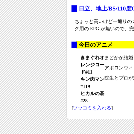
_
日立、地上/BS/11
ちょっと高いけど一通りの
グ用の EPG が無いので
_
今日のアニメ
きまぐれオ
まどかが結婚
レンジロー
アポロンウィ
ド#11
院生とプロが
キン肉マン
#119
ヒカルの碁
#28
[
ツッコミを入れる
]