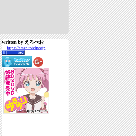
written by えろぺお
https://amzn.to/elpeojp