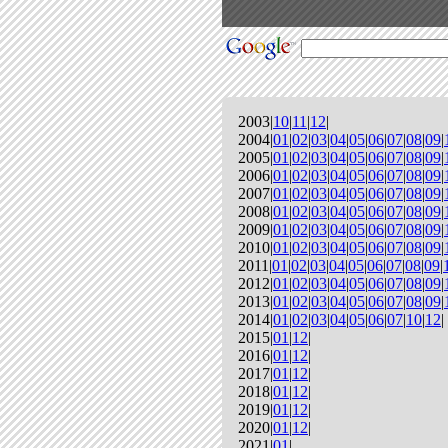
2003|
10
|
11
|
12
|
2004|
01
|
02
|
03
|
04
|
05
|
06
|
07
|
08
|
09
|
2005|
01
|
02
|
03
|
04
|
05
|
06
|
07
|
08
|
09
|
2006|
01
|
02
|
03
|
04
|
05
|
06
|
07
|
08
|
09
|
2007|
01
|
02
|
03
|
04
|
05
|
06
|
07
|
08
|
09
|
2008|
01
|
02
|
03
|
04
|
05
|
06
|
07
|
08
|
09
|
2009|
01
|
02
|
03
|
04
|
05
|
06
|
07
|
08
|
09
|
2010|
01
|
02
|
03
|
04
|
05
|
06
|
07
|
08
|
09
|
2011|
01
|
02
|
03
|
04
|
05
|
06
|
07
|
08
|
09
|
2012|
01
|
02
|
03
|
04
|
05
|
06
|
07
|
08
|
09
|
2013|
01
|
02
|
03
|
04
|
05
|
06
|
07
|
08
|
09
|
2014|
01
|
02
|
03
|
04
|
05
|
06
|
07
|
10
|
12
|
2015|
01
|
12
|
2016|
01
|
12
|
2017|
01
|
12
|
2018|
01
|
12
|
2019|
01
|
12
|
2020|
01
|
12
|
2021|
01
|