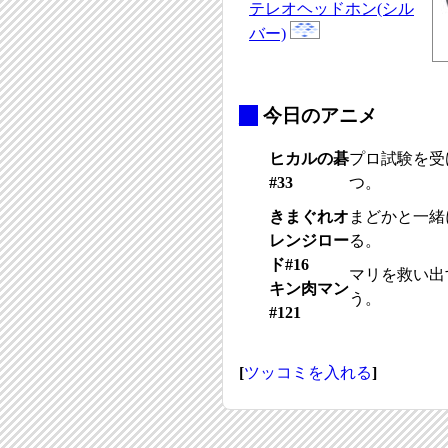
テレオヘッドホン(シル
バー)
_
今日のアニメ
ヒカルの碁
プロ試験を受
#33
つ。
きまぐれオ
まどかと一緒
レンジロー
る。
ド#16
マリを救い出
キン肉マン
う。
#121
[
ツッコミを入れる
]