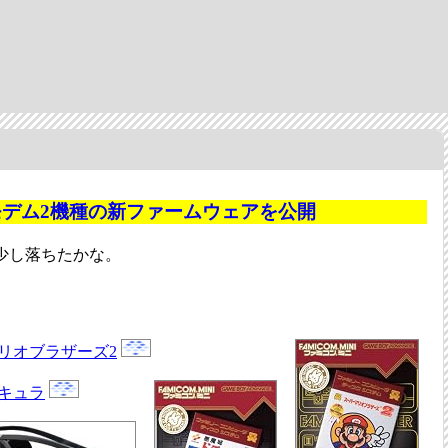
Lモデム2機種の新ファームウェアを公開
少し落ちたかな。
リオブラザーズ2
キュラ