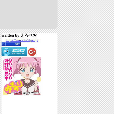
written by えろぺお
https://amzn.to/elpeojp