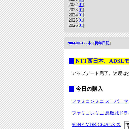
2022|
01
|
2023|
01
|
2024|
01
|
2025|
01
|
2026|
01
|
2004-08-12 (木)
[
長年日記
]
_
NTT西日本、ADS
アップデート完了。速度は
_
今日の購入
ファミコンミニ スーパーマ
ファミコンミニ 悪魔城ドラ
SONY MDR-G64SL/S ス