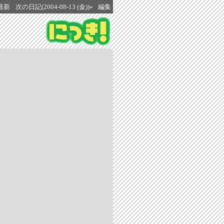
最新
次の日記(2004-08-13 (金))»
編集