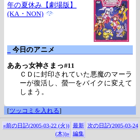
年の夏休み【劇場版】
(KA・NON)
_
今日のアニメ
ああっ女神さまっ#11
ＣＤに封印されていた悪魔のマーラ
ーが復活し、螢一をバイクに変えて
しまう。
[
ツッコミを入れる
]
«前の日記(2005-03-22 (火))
最新
次の日記(2005-03-24
(木))»
編集