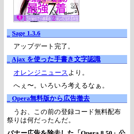
_
Sage 1.3.6
アップデート完了。
_
Ajax を使った手書き文字認識
オレンジニュース
より。
へぇ〜。いろいろ考えるなぁ。
_
Opera無料版から広告撤去
うお、この前の登録コード無料配布
祭りは何だったんだ。
バナー広告を除去した「Opera 8.50」公