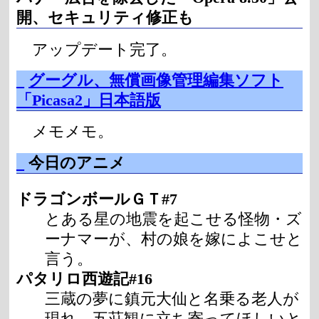
開、セキュリティ修正も
アップデート完了。
_
グーグル、無償画像管理編集ソフト
「Picasa2」日本語版
メモメモ。
_
今日のアニメ
ドラゴンボールＧＴ#7
とある星の地震を起こせる怪物・ズ
ーナマーが、村の娘を嫁によこせと
言う。
パタリロ西遊記#16
三蔵の夢に鎮元大仙と名乗る老人が
現れ、五荘観に立ち寄ってほしいと