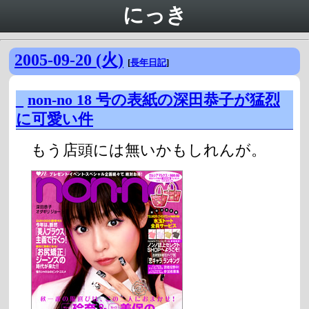
にっき
2005-09-20 (火)
[
長年日記
]
_
non-no 18 号の表紙の深田恭子が猛烈
に可愛い件
もう店頭には無いかもしれんが。