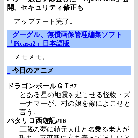
開、セキュリティ修正も
アップデート完了。
_
グーグル、無償画像管理編集ソフト
「Picasa2」日本語版
メモメモ。
_
今日のアニメ
ドラゴンボールＧＴ#7
とある星の地震を起こせる怪物・ズ
ーナマーが、村の娘を嫁によこせと
言う。
パタリロ西遊記#16
三蔵の夢に鎮元大仙と名乗る老人が
現れ、五荘観に立ち寄ってほしいと