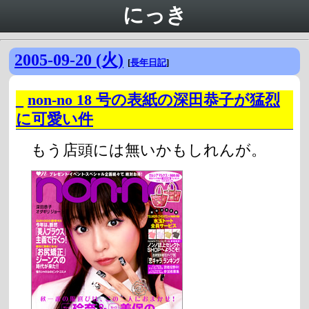
にっき
2005-09-20 (火)
[
長年日記
]
_
non-no 18 号の表紙の深田恭子が猛烈
に可愛い件
もう店頭には無いかもしれんが。