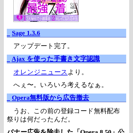
_
Sage 1.3.6
アップデート完了。
_
Ajax を使った手書き文字認識
オレンジニュース
より。
へぇ〜。いろいろ考えるなぁ。
_
Opera無料版から広告撤去
うお、この前の登録コード無料配布
祭りは何だったんだ。
バナー広告を除去した「Opera 8.50」公