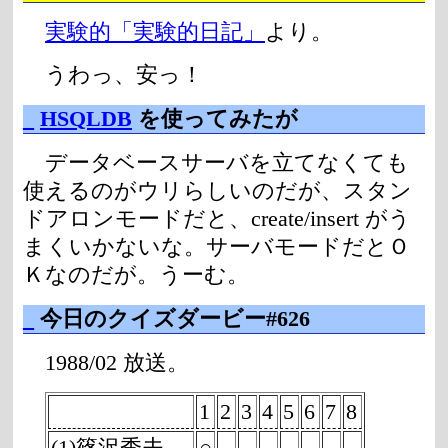
実験的「実験的日記」
より。
うわっ、安っ！
_
HSQLDB
を使ってみたが
データベースサーバを立てなくても
使えるのがウリらしいのだが、スタン
ドアロンモードだと、create/insert がう
まくいかないな。サーバモードだとＯ
Ｋなのだが。うーむ。
_
今日のクイズダービー#626
1988/02 放送。
1
2
3
4
5
6
7
8
(1)篠沢秀夫
○