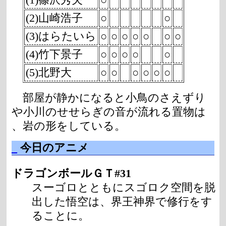
(2)山崎浩子
○
○
(3)はらたいら
○
○
○
○
○
○
○
(4)竹下景子
○
○
○
○
○
(5)北野大
○
○
○
○
○
○
部屋が静かになると小鳥のさえずり
や小川のせせらぎの音が流れる置物は
、岩の形をしている。
_
今日のアニメ
ドラゴンボールＧＴ#31
スーゴロとともにスゴロク空間を脱
出した悟空は、界王神界で修行をす
ることに。