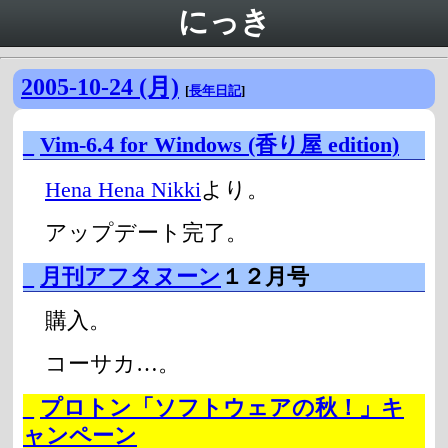
にっき
2005-10-24 (月)
[
長年日記
]
_
Vim-6.4 for Windows (香り屋 edition)
Hena Hena Nikki
より。
アップデート完了。
_
月刊アフタヌーン
１２月号
購入。
コーサカ…。
_
プロトン「ソフトウェアの秋！」キ
ャンペーン