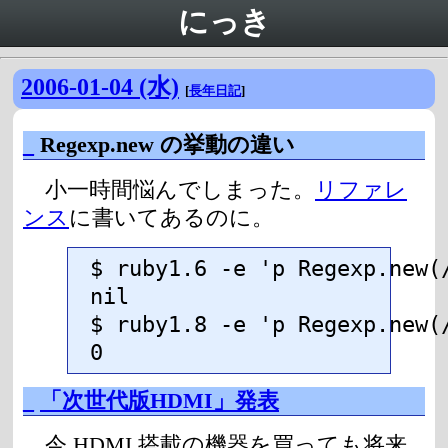
にっき
2006-01-04 (水)
[
長年日記
]
_
Regexp.new の挙動の違い
小一時間悩んでしまった。
リファレ
ンス
に書いてあるのに。
$ ruby1.6 -e 'p Regexp.new(/
nil

$ ruby1.8 -e 'p Regexp.new(/
0
_
「次世代版HDMI」発表
今 HDMI 搭載の機器を買っても将来