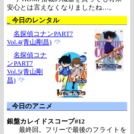
安心とは言えなくなりましたね…。
_
今日のレンタル
名探偵コナンPART7
Vol.4(青山剛昌)
名探偵コナ
ンPART7
Vol.5(青山剛
昌)
_
今日のアニメ
銀盤カレイドスコープ#12
最終回。フリーで最後のフライトを