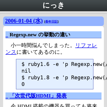
にっき
2006-01-04 (水)
[
長年日記
]
_
Regexp.new の挙動の違い
小一時間悩んでしまった。
リファレ
ンス
に書いてあるのに。
$ ruby1.6 -e 'p Regexp.new(/
nil

$ ruby1.8 -e 'p Regexp.new(/
0
_
「次世代版HDMI」発表
今 HDMI 搭載の機器を買っても将来