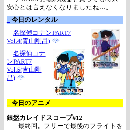
安心とは言えなくなりましたね…。
_
今日のレンタル
名探偵コナンPART7
Vol.4(青山剛昌)
名探偵コナ
ンPART7
Vol.5(青山剛
昌)
_
今日のアニメ
銀盤カレイドスコープ#12
最終回。フリーで最後のフライトを