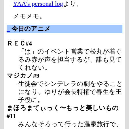
YAA's personal log
より。
メモメモ。
_
今日のアニメ
ＲＥＣ#4
「は」のイベント営業で松丸が着ぐ
るみ赤が声を担当するが、誰も見て
くれない。
マジカノ#9
生徒会でシンデレラの劇をやること
になり、ゆりが会長特権で春生を王
子役に。
まほろまてぃっく〜もっと美しいもの
#11
みんなそろって行った温泉旅行で、