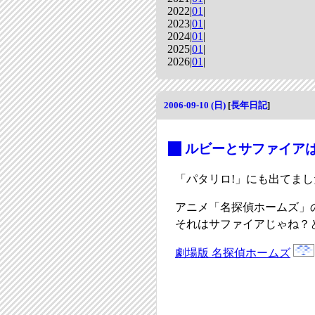
2022|
01
|
2023|
01
|
2024|
01
|
2025|
01
|
2026|
01
|
2006-09-10 (日)
[
長年日記
]
_
ルビーとサファイア
「パタリロ!」にも出てま
アニメ「名探偵ホームズ」
それはサファイアじゃね？
劇場版 名探偵ホームズ