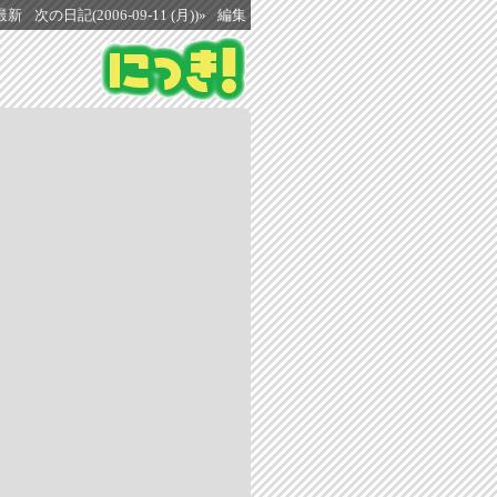
最新
次の日記(2006-09-11 (月))»
編集