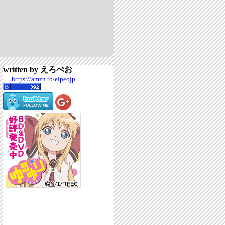
written by えろぺお
https://amzn.to/elpeojp