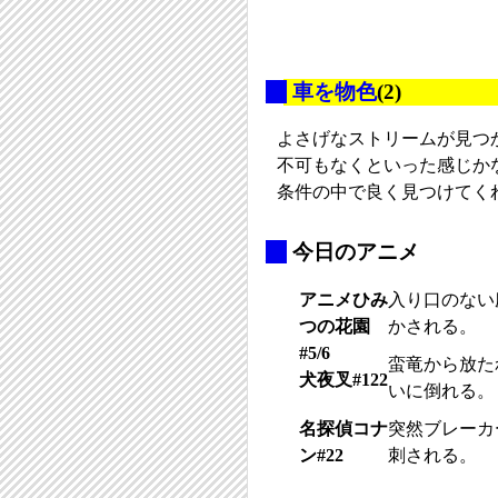
_
車を物色
(2)
よさげなストリームが見つ
不可もなくといった感じか
条件の中で良く見つけてく
_
今日のアニメ
アニメひみ
入り口のない
つの花園
かされる。
#5/6
蛮竜から放た
犬夜叉#122
いに倒れる。
名探偵コナ
突然ブレーカ
ン#22
刺される。