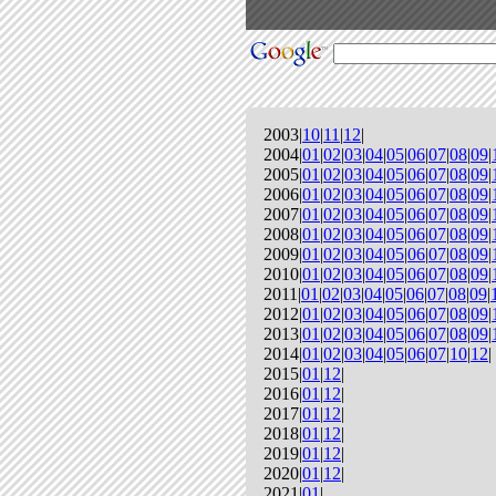
2003|
10
|
11
|
12
|
2004|
01
|
02
|
03
|
04
|
05
|
06
|
07
|
08
|
09
|
2005|
01
|
02
|
03
|
04
|
05
|
06
|
07
|
08
|
09
|
2006|
01
|
02
|
03
|
04
|
05
|
06
|
07
|
08
|
09
|
2007|
01
|
02
|
03
|
04
|
05
|
06
|
07
|
08
|
09
|
2008|
01
|
02
|
03
|
04
|
05
|
06
|
07
|
08
|
09
|
2009|
01
|
02
|
03
|
04
|
05
|
06
|
07
|
08
|
09
|
2010|
01
|
02
|
03
|
04
|
05
|
06
|
07
|
08
|
09
|
2011|
01
|
02
|
03
|
04
|
05
|
06
|
07
|
08
|
09
|
2012|
01
|
02
|
03
|
04
|
05
|
06
|
07
|
08
|
09
|
2013|
01
|
02
|
03
|
04
|
05
|
06
|
07
|
08
|
09
|
2014|
01
|
02
|
03
|
04
|
05
|
06
|
07
|
10
|
12
|
2015|
01
|
12
|
2016|
01
|
12
|
2017|
01
|
12
|
2018|
01
|
12
|
2019|
01
|
12
|
2020|
01
|
12
|
2021|
01
|