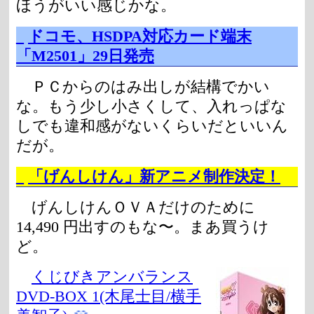
ほうがいい感じかな。
_
ドコモ、HSDPA対応カード端末
「M2501」29日発売
ＰＣからのはみ出しが結構でかい
な。もう少し小さくして、入れっぱな
しでも違和感がないくらいだといいん
だが。
_
「げんしけん」新アニメ制作決定！
げんしけんＯＶＡだけのために
14,490 円出すのもな〜。まあ買うけ
ど。
くじびきアンバランス
DVD-BOX 1(木尾士目/横手