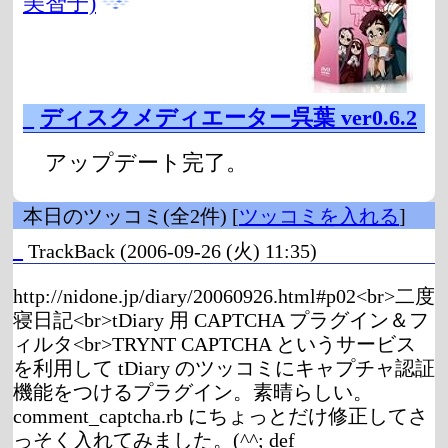
美智子)
_
ディスクメディエーター呉葉 ver0.6.2
アップデート完了。
本日のツッコミ(全2件) [
ツッコミを入れる
]
_
TrackBack
(2006-09-26 (火) 11:35)
http://nidone.jp/diary/20060926.html#p02<br>二度
寝日記<br>tDiary 用 CAPTCHA プラグイン＆フ
ィルタ<br>TRYNT CAPTCHA というサービス
を利用して tDiary のツッコミにキャプチャ認証
機能をつけるプラグイン。素晴らしい。
comment_captcha.rb にちょっとだけ修正してさ
っそく入れてみました。(^^; def