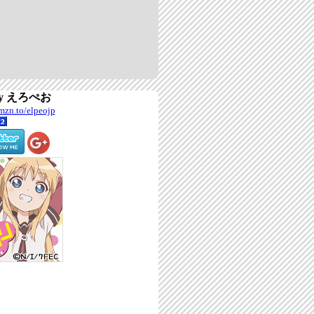
 by えろぺお
amzn.to/elpeojp