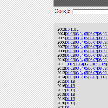
2003|
10
|
11
|
12
|
2004|
01
|
02
|
03
|
04
|
05
|
06
|
07
|
08
|
09
|
2005|
01
|
02
|
03
|
04
|
05
|
06
|
07
|
08
|
09
|
2006|
01
|
02
|
03
|
04
|
05
|
06
|
07
|
08
|
09
|
2007|
01
|
02
|
03
|
04
|
05
|
06
|
07
|
08
|
09
|
2008|
01
|
02
|
03
|
04
|
05
|
06
|
07
|
08
|
09
|
2009|
01
|
02
|
03
|
04
|
05
|
06
|
07
|
08
|
09
|
2010|
01
|
02
|
03
|
04
|
05
|
06
|
07
|
08
|
09
|
2011|
01
|
02
|
03
|
04
|
05
|
06
|
07
|
08
|
09
|
2012|
01
|
02
|
03
|
04
|
05
|
06
|
07
|
08
|
09
|
2013|
01
|
02
|
03
|
04
|
05
|
06
|
07
|
08
|
09
|
2014|
01
|
02
|
03
|
04
|
05
|
06
|
07
|
10
|
12
|
2015|
01
|
12
|
2016|
01
|
12
|
2017|
01
|
12
|
2018|
01
|
12
|
2019|
01
|
12
|
2020|
01
|
12
|
2021|
01
|