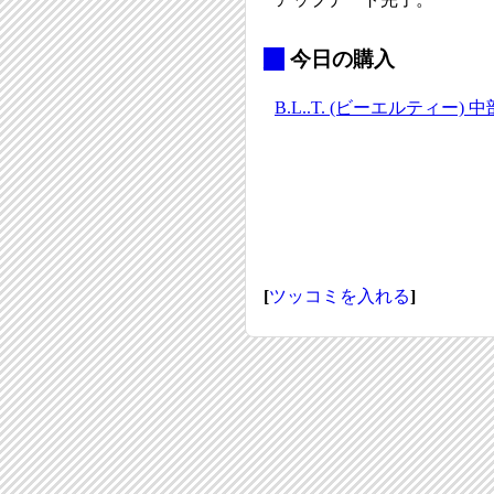
_
今日の購入
B.L..T. (ビーエルティー) 中
[
ツッコミを入れる
]