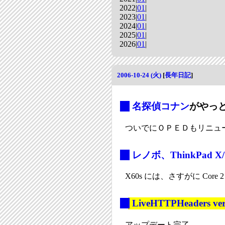
2022|
01
|
2023|
01
|
2024|
01
|
2025|
01
|
2026|
01
|
2006-10-24 (火)
[
長年日記
]
_
名探偵コナン
がやっと
ついでにＯＰＥＤもリニュ
_
レノボ、ThinkPad X/
X60s には、さすがに Core
_
LiveHTTPHeaders ver
アップデート完了。