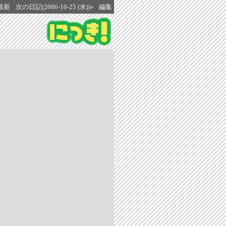
最新
次の日記(2006-10-25 (水))»
編集