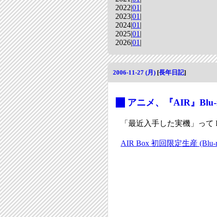
2022|
01
|
2023|
01
|
2024|
01
|
2025|
01
|
2026|
01
|
2006-11-27 (月)
[
長年日記
]
_
アニメ、『AIR』Blu-
「最近入手した実機」って P
AIR Box 初回限定生産 (Blu-ra