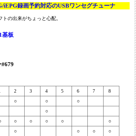
/iEPG録画予約対応のUSBワンセグチューナ
フトの出来がちょっと心配。
 X1基板
679
1
2
3
4
5
6
7
8
○
○
○
○
○
○
○
○
○
○
○
○
○
○