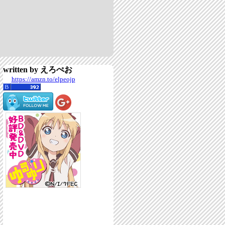
written by えろぺお
https://amzn.to/elpeojp