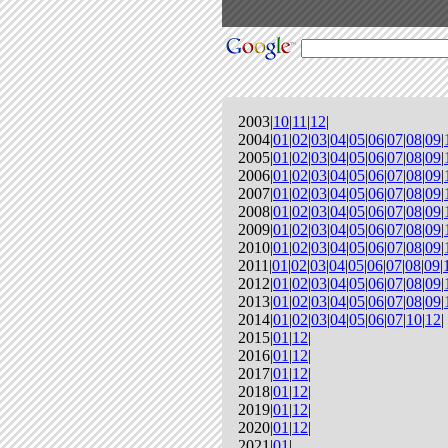
2003|
10
|
11
|
12
|
2004|
01
|
02
|
03
|
04
|
05
|
06
|
07
|
08
|
09
|
2005|
01
|
02
|
03
|
04
|
05
|
06
|
07
|
08
|
09
|
2006|
01
|
02
|
03
|
04
|
05
|
06
|
07
|
08
|
09
|
2007|
01
|
02
|
03
|
04
|
05
|
06
|
07
|
08
|
09
|
2008|
01
|
02
|
03
|
04
|
05
|
06
|
07
|
08
|
09
|
2009|
01
|
02
|
03
|
04
|
05
|
06
|
07
|
08
|
09
|
2010|
01
|
02
|
03
|
04
|
05
|
06
|
07
|
08
|
09
|
2011|
01
|
02
|
03
|
04
|
05
|
06
|
07
|
08
|
09
|
2012|
01
|
02
|
03
|
04
|
05
|
06
|
07
|
08
|
09
|
2013|
01
|
02
|
03
|
04
|
05
|
06
|
07
|
08
|
09
|
2014|
01
|
02
|
03
|
04
|
05
|
06
|
07
|
10
|
12
|
2015|
01
|
12
|
2016|
01
|
12
|
2017|
01
|
12
|
2018|
01
|
12
|
2019|
01
|
12
|
2020|
01
|
12
|
2021|
01
|