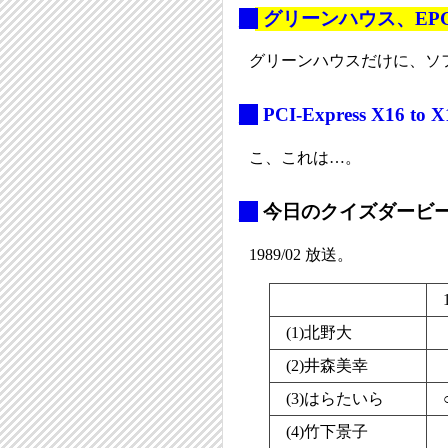
_
グリーンハウス、EPG
グリーンハウスだけに、ソ
_
PCI-Express X16 to
こ、これは…。
_
今日のクイズダービー#
1989/02 放送。
(1)北野大
(2)井森美幸
(3)はらたいら
(4)竹下景子