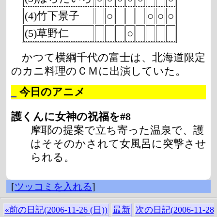
(4)竹下景子
○
○
○
○
(5)草野仁
○
かつて横綱千代の富士は、北海道限定
のカニ料理のＣＭに出演していた。
_
今日のアニメ
護くんに女神の祝福を#8
摩耶の提案で立ち寄った温泉で、護
はそそのかされて女風呂に突撃させ
られる。
[
ツッコミを入れる
]
«前の日記(2006-11-26 (日))
最新
次の日記(2006-11-28