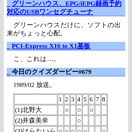
_
グリーンハウス、EPG/iEPG録画予約
対応のUSBワンセグチューナ
グリーンハウスだけに、ソフトの出
来がちょっと心配。
_
PCI-Express X16 to X1基板
こ、これは…。
_
今日のクイズダービー#679
1989/02 放送。
1
2
3
4
5
6
7
8
(1)北野大
○
○
○
(2)井森美幸
○
(3)はらたいら
○
○
○
○
○
○