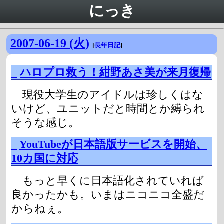
にっき
2007-06-19 (火)
[
長年日記
]
_
ハロプロ救う！紺野あさ美が来月復帰
現役大学生のアイドルは珍しくはな
いけど、ユニットだと時間とか縛られ
そうな感じ。
_
YouTubeが日本語版サービスを開始、
10カ国に対応
もっと早くに日本語化されていれば
良かったかも。いまはニコニコ全盛だ
からねぇ。