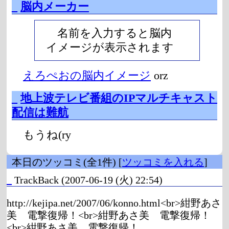
_
脳内メーカー
名前を入力すると脳内
イメージが表示されます
えろぺおの脳内イメージ
orz
_
地上波テレビ番組のIPマルチキャスト
配信は難航
もうね(ry
本日のツッコミ(全1件) [
ツッコミを入れる
]
_
TrackBack
(2007-06-19 (火) 22:54)
http://kejipa.net/2007/06/konno.html<br>紺野あさ
美 電撃復帰！<br>紺野あさ美 電撃復帰！
<br>紺野あさ美 電撃復帰！