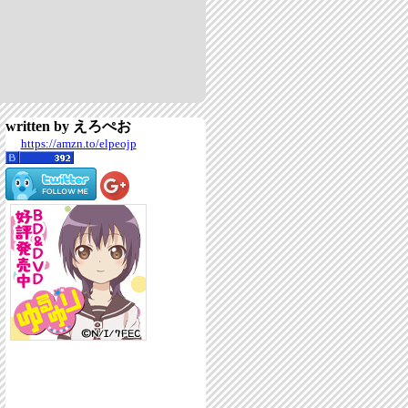
written by えろぺお
https://amzn.to/elpeojp