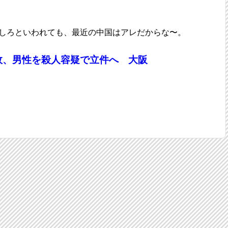
。
しろといわれても、最近の中国はアレだからな〜。
故、男性を殺人容疑で立件へ 大阪