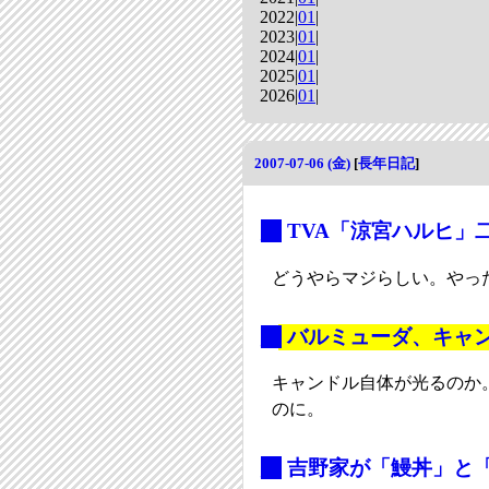
2022|
01
|
2023|
01
|
2024|
01
|
2025|
01
|
2026|
01
|
2007-07-06 (金)
[
長年日記
]
_
TVA「涼宮ハルヒ」
どうやらマジらしい。やっ
_
バルミューダ、キャン
キャンドル自体が光るのか
のに。
_
吉野家が「鰻丼」と