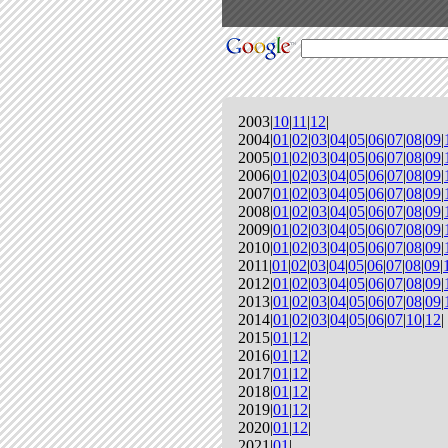
2003|
10
|
11
|
12
|
2004|
01
|
02
|
03
|
04
|
05
|
06
|
07
|
08
|
09
|
2005|
01
|
02
|
03
|
04
|
05
|
06
|
07
|
08
|
09
|
2006|
01
|
02
|
03
|
04
|
05
|
06
|
07
|
08
|
09
|
2007|
01
|
02
|
03
|
04
|
05
|
06
|
07
|
08
|
09
|
2008|
01
|
02
|
03
|
04
|
05
|
06
|
07
|
08
|
09
|
2009|
01
|
02
|
03
|
04
|
05
|
06
|
07
|
08
|
09
|
2010|
01
|
02
|
03
|
04
|
05
|
06
|
07
|
08
|
09
|
2011|
01
|
02
|
03
|
04
|
05
|
06
|
07
|
08
|
09
|
2012|
01
|
02
|
03
|
04
|
05
|
06
|
07
|
08
|
09
|
2013|
01
|
02
|
03
|
04
|
05
|
06
|
07
|
08
|
09
|
2014|
01
|
02
|
03
|
04
|
05
|
06
|
07
|
10
|
12
|
2015|
01
|
12
|
2016|
01
|
12
|
2017|
01
|
12
|
2018|
01
|
12
|
2019|
01
|
12
|
2020|
01
|
12
|
2021|
01
|