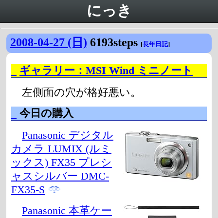
にっき
2008-04-27 (日)
6193steps
[
長年日記
]
_
ギャラリー：MSI Wind ミニノート
左側面の穴が格好悪い。
_
今日の購入
Panasonic デジタル
カメラ LUMIX (ルミ
ックス) FX35 プレシ
ャスシルバー DMC-
FX35-S
Panasonic 本革ケー