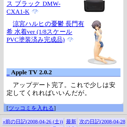
ス ブラック DMW-
CXA1-K
涼宮ハルヒの憂鬱 長門有
希 水着ver (1/8スケール
PVC塗装済み完成品)
_
Apple TV 2.0.2
アップデート完了。これで少しは安
定してくれればいいんだが。
[
ツッコミを入れる
]
«前の日記(2008-04-26 (土))
最新
次の日記(2008-04-28