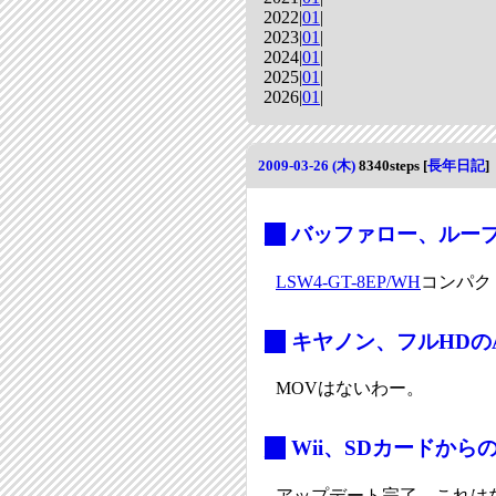
2022|
01
|
2023|
01
|
2024|
01
|
2025|
01
|
2026|
01
|
2009-03-26 (木)
8340steps
[
長年日記
]
_
バッファロー、ルー
LSW4-GT-8EP/WH
コンパク
_
キヤノン、フルHDの
MOVはないわー。
_
Wii、SDカードか
アップデート完了。これは