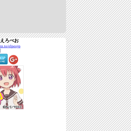
by えろぺお
zn.to/elpeojp