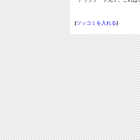
[
ツッコミを入れる
]