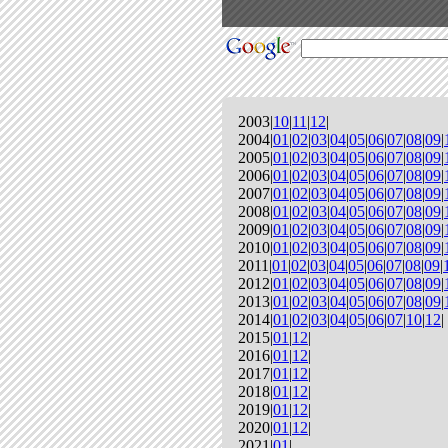
2003|
10
|
11
|
12
|
2004|
01
|
02
|
03
|
04
|
05
|
06
|
07
|
08
|
09
|
2005|
01
|
02
|
03
|
04
|
05
|
06
|
07
|
08
|
09
|
2006|
01
|
02
|
03
|
04
|
05
|
06
|
07
|
08
|
09
|
2007|
01
|
02
|
03
|
04
|
05
|
06
|
07
|
08
|
09
|
2008|
01
|
02
|
03
|
04
|
05
|
06
|
07
|
08
|
09
|
2009|
01
|
02
|
03
|
04
|
05
|
06
|
07
|
08
|
09
|
2010|
01
|
02
|
03
|
04
|
05
|
06
|
07
|
08
|
09
|
2011|
01
|
02
|
03
|
04
|
05
|
06
|
07
|
08
|
09
|
2012|
01
|
02
|
03
|
04
|
05
|
06
|
07
|
08
|
09
|
2013|
01
|
02
|
03
|
04
|
05
|
06
|
07
|
08
|
09
|
2014|
01
|
02
|
03
|
04
|
05
|
06
|
07
|
10
|
12
|
2015|
01
|
12
|
2016|
01
|
12
|
2017|
01
|
12
|
2018|
01
|
12
|
2019|
01
|
12
|
2020|
01
|
12
|
2021|
01
|