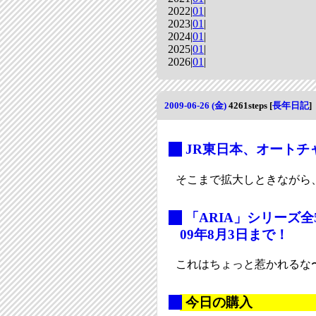
2022|
01
|
2023|
01
|
2024|
01
|
2025|
01
|
2026|
01
|
2009-06-26 (金)
4261steps
[
長年日記
]
_
JR東日本、オートチャ
そこまで拡大しときながら、
_
「ARIA」シリーズ全
09年8月3日まで！
これはちょっと惹かれるな
_
今日の購入