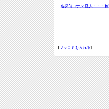
名探偵コナン 怪人・・・包帯の男 (
[
ツッコミを入れる
]