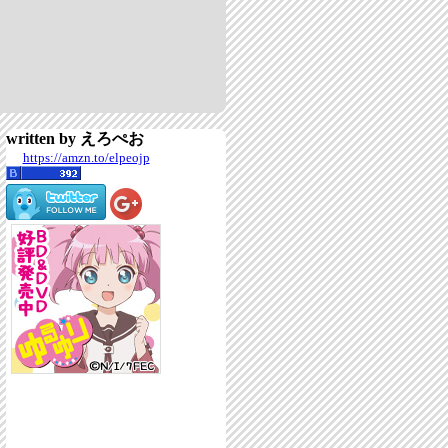
written by えろぺお
https://amzn.to/elpeojp