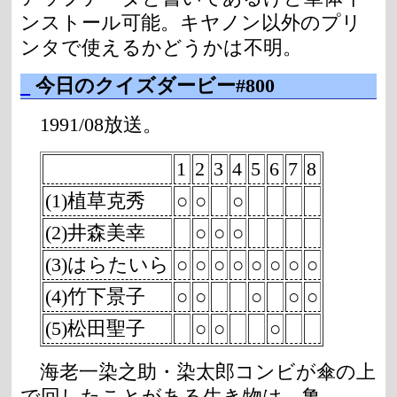
ンストール可能。キヤノン以外のプリ
ンタで使えるかどうかは不明。
_
今日のクイズダービー#800
1991/08放送。
1
2
3
4
5
6
7
8
(1)植草克秀
○
○
○
(2)井森美幸
○
○
○
(3)はらたいら
○
○
○
○
○
○
○
○
(4)竹下景子
○
○
○
○
○
(5)松田聖子
○
○
○
海老一染之助・染太郎コンビが傘の上
で回したことがある生き物は、亀。