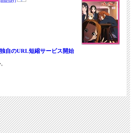
u-ray]
gl」で独自のURL短縮サービス開始
か。