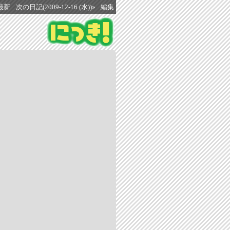
最新
次の日記(2009-12-16 (水))»
編集