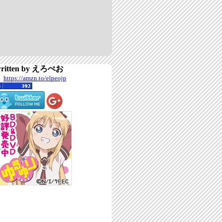
ritten by えろぺお
https://amzn.to/elpeojp