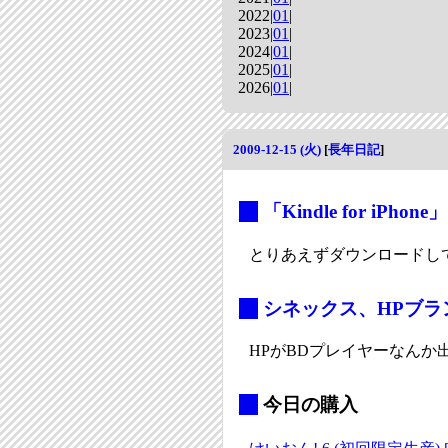
2022|
01
|
2023|
01
|
2024|
01
|
2025|
01
|
2026|
01
|
2009-12-15 (火)
[
長年日記
]
_
「Kindle for i
とりあえずダウンロードし
_
シネックス、HPブラン
HPがBDプレイヤーなん
_
今日の購入