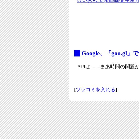
けいおん! 6 (初回限定生産) [Bl
_
Google、「goo.
APIは……まあ時間の問題
[
ツッコミを入れる
]