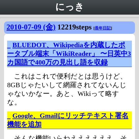
にっき
2010-07-09 (金)
12219steps
[
長年日記
]
_
BLUEDOT、Wikipediaを内蔵したポ
ータブル端末「WikiReader」 〜日英中3
カ国語で400万の見出し語を収録
これはこれで便利だとは思うけど、
8GBじゃたいして網羅されてないんじ
ゃないかなー。あと、Wikiって略す
な。
_
Google、Gmailにリッチテキスト署名
機能を追加
そんな機能いらねええええええ。そ