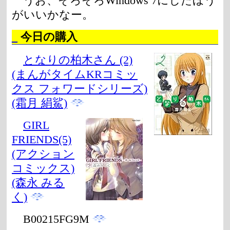
うお、そろそろWindows 7にしたほう
がいいかなー。
_
今日の購入
となりの柏木さん (2)
(まんがタイムKRコミッ
クス フォワードシリーズ)
(霜月 絹鯊)
GIRL
FRIENDS(5)
(アクション
コミックス)
(森永 みる
く)
B00215FG9M