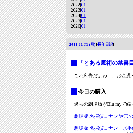
2022|
01
|
2023|
01
|
2024|
01
|
2025|
01
|
2026|
01
|
2011-01-31 (月)
[
長年日記
]
_
「とある魔術の禁書
これ広告だよね…。お金貰
_
今日の購入
過去の劇場版がBlu-rayで
劇場版 名探偵コナン 迷宮の十字
劇場版 名探偵コナン 水平