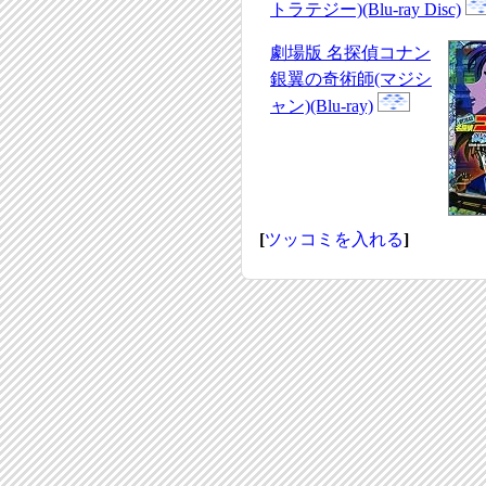
トラテジー)(Blu-ray Disc)
劇場版 名探偵コナン
銀翼の奇術師(マジシ
ャン)(Blu-ray)
[
ツッコミを入れる
]