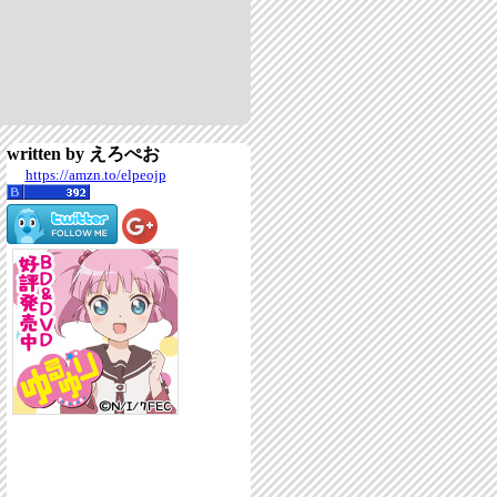
written by えろぺお
https://amzn.to/elpeojp