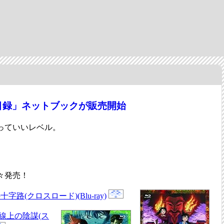
目録」ネットブックが販売開始
っていいレベル。
続々発売！
路(クロスロード)(Blu-ray)
線上の陰謀(ス