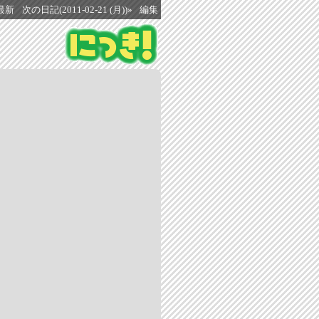
最新
次の日記(2011-02-21 (月))»
編集