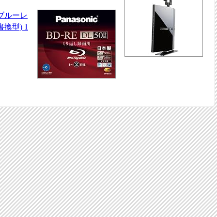
 ブルーレ
書換型) 1