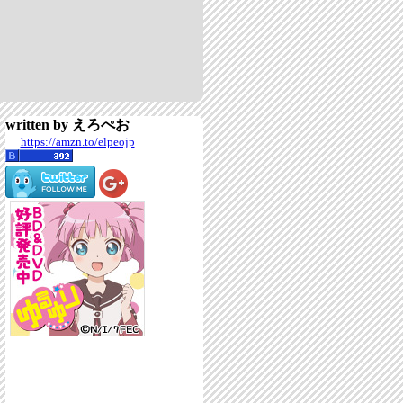
written by えろぺお
https://amzn.to/elpeojp