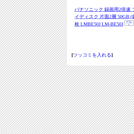
パナソニック 録画用2倍速
イディスク 片面2層 50GB (
枚 LMBE50J LM-BE50J
[
ツッコミを入れる
]