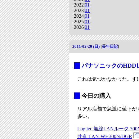
2022|
01
|
2023|
01
|
2024|
01
|
2025|
01
|
2026|
01
|
2011-02-20 (日)
[
長年日記
]
_
パナソニックのHD
これは気づかなかった。す
_
今日の購入
リアル店舗で急激に値下が
多い。
Logitec 無線LANルータ 30
共有 LAN-WH300N/DGR