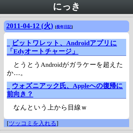
にっき
2011-04-12 (火)
[
長年日記
]
_
ビットワレット、Androidアプリに
「Edyオートチャージ」
とうとうAndroidがガラケーを超えた
か…。
_
ウォズニアック氏、Appleへの復帰に
前向き？
なんという上から目線ｗ
[
ツッコミを入れる
]