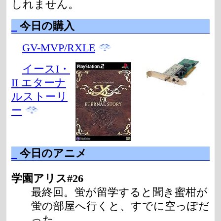
しれません。
_
今日の購入
GV-MVP/RXLE
イースI・
II エターナ
ルストーリ
ー
_
今日のアニメ
学園アリス#26
最終回。蛍が留学すると聞き蜜柑が
蛍の部屋へ行くと、すでに空っぽだ
った。