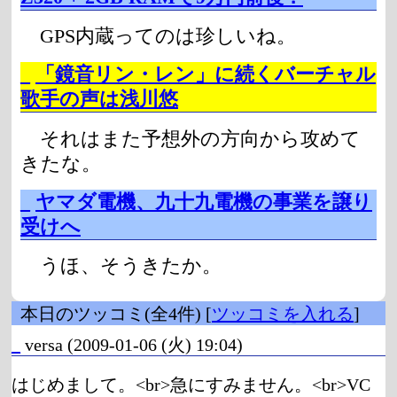
GPS内蔵ってのは珍しいね。
_
「鏡音リン・レン」に続くバーチャル
歌手の声は浅川悠
それはまた予想外の方向から攻めて
きたな。
_
ヤマダ電機、九十九電機の事業を譲り
受けへ
うほ、そうきたか。
本日のツッコミ(全4件) [
ツッコミを入れる
]
_
versa
(2009-01-06 (火) 19:04)
はじめまして。<br>急にすみません。<br>VC