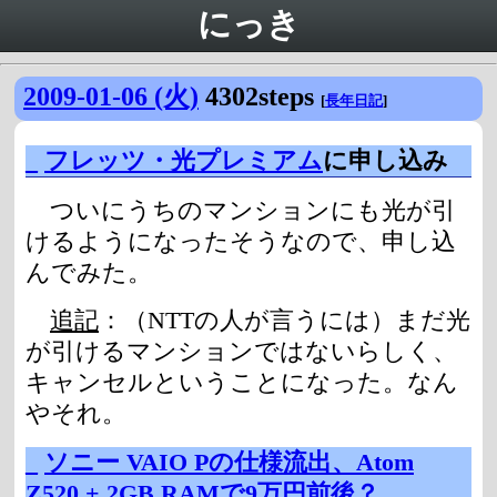
にっき
2009-01-06 (火)
4302steps
[
長年日記
]
_
フレッツ・光プレミアム
に申し込み
ついにうちのマンションにも光が引
けるようになったそうなので、申し込
んでみた。
追記
：（NTTの人が言うには）まだ光
が引けるマンションではないらしく、
キャンセルということになった。なん
やそれ。
_
ソニー VAIO Pの仕様流出、Atom
Z520 + 2GB RAMで9万円前後？