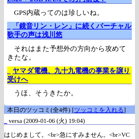
GPS内蔵ってのは珍しいね。
_
「鏡音リン・レン」に続くバーチャル
歌手の声は浅川悠
それはまた予想外の方向から攻めて
きたな。
_
ヤマダ電機、九十九電機の事業を譲り
受けへ
うほ、そうきたか。
本日のツッコミ(全4件) [
ツッコミを入れる
]
_
versa
(2009-01-06 (火) 19:04)
はじめまして。<br>急にすみません。<br>VC