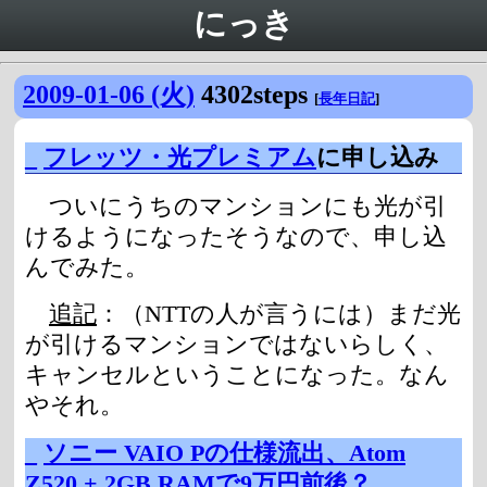
にっき
2009-01-06 (火)
4302steps
[
長年日記
]
_
フレッツ・光プレミアム
に申し込み
ついにうちのマンションにも光が引
けるようになったそうなので、申し込
んでみた。
追記
：（NTTの人が言うには）まだ光
が引けるマンションではないらしく、
キャンセルということになった。なん
やそれ。
_
ソニー VAIO Pの仕様流出、Atom
Z520 + 2GB RAMで9万円前後？